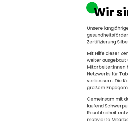
Wir s
Unsere langjährig
gesundheitsförder
Zertifizierung Silb
Mit Hilfe dieser Z
weiter ausgebaut u
Mitarbeiter:innen
Netzwerks für Tab
verbessern. Die K
großem Engagem
Gemeinsam mit de
laufend Schwerpun
Rauchfreiheit en
motivierte Mitarbe