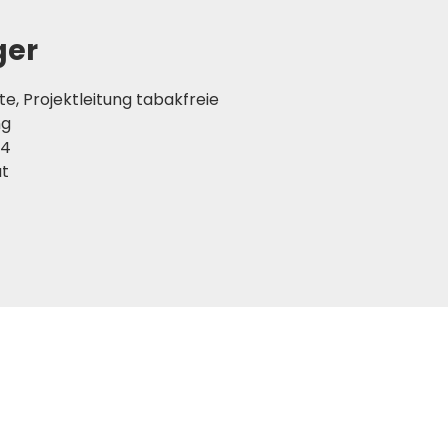
ger
e, Projektleitung tabakfreie
ng
14
at