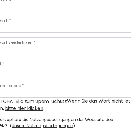
wort
*
wort wiederholen
*
il
*
erheitscode
*
Wenn Sie das Wort nicht le
n,
bitte hier klicken
.
 akzeptiere die Nutzungsbedingungen der Webseite des
ONGKG. (
Unsere Nutzungsbedingungen
)