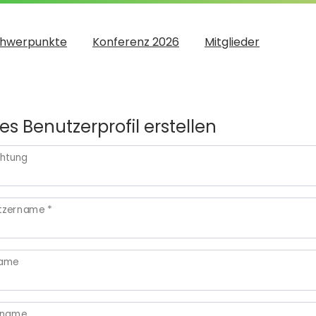
hwerpunkte
Konferenz 2026
Mitglieder
s Benutzerprofil erstellen
chtung
tzername
*
name
hname