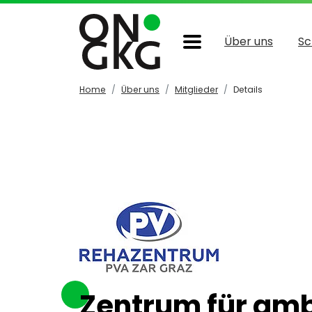
Über uns
Sc
Home
Über uns
Mitglieder
Details
Zentrum für am