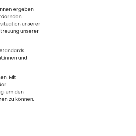
t:innen ergeben
ördernden
situation unserer
etreuung unserer
 Standards
nt:innen und
nen. Mit
der
ag, um den
eren zu können.