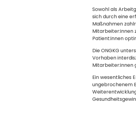
Sowohl als Arbeitg
sich durch eine e
Maßnahmen zahlreic
Mitarbeiter:innen
Patient:innen opti
Die ONGKG unterst
Vorhaben interdiszi
Mitarbeiter:innen
Ein wesentliches Er
ungebrochenem En
Weiterentwicklun
Gesundheitsgewinn 