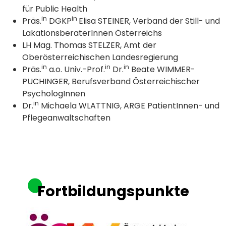
für Public Health
in
in
Präs.
DGKP
Elisa STEINER, Verband der Still- und
LakationsberaterInnen Österreichs
LH Mag. Thomas STELZER, Amt der
Oberösterreichischen Landesregierung
in
in
in
Präs.
a.o. Univ.-Prof.
Dr.
Beate WIMMER-
PUCHINGER, Berufsverband Österreichischer
PsychologInnen
in
Dr.
Michaela WLATTNIG, ARGE PatientInnen- und
Pflegeanwaltschaften
Fortbildungspunkte