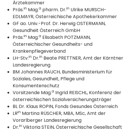
Ärztekammer
in
a
in
Präs.
Mag.
pharm. Dr.
Ulrike MURSCH-
EDLMAYR, Österreichische Apothekerkammer
GF ao. Univ.-Prof. Dr. Herwig OSTERMANN,
Gesundheit Österreich GmbH
in
a
Präs.
Mag.
Elisabeth POTZMANN,
Österreichischer Gesundheits- und
Krankenpflegeverband
in
in
LH-Stv.
Dr.
Beate PRETTNER, Amt der Kärntner
Landesregierung
BM Johannes RAUCH, Bundesministerium für
Soziales, Gesundheit, Pflege und
Konsumentenschutz
a
Vorsitzende Mag.
Ingrid REISCHL, Konferenz der
österreichischen Sozialversicherungsträger
BL Dr. Klaus ROPIN, Fonds Gesundes Österreich
in
LR
Martina RÜSCHER, MBA, MSc, Amt der
Vorarlberger Landesregierung
in
Dr.
Viktoria STEIN, Österreichische Gesellschaft